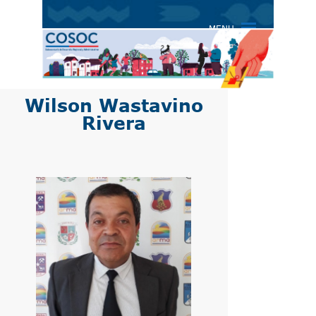
COSOC |
COSOC
MENU
SUBDERE
Wilson Wastavino
Rivera