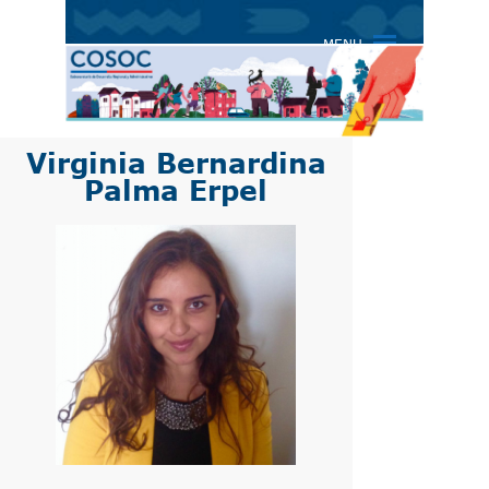
COSOC |
COSOC
MENU
SUBDERE
Virginia Bernardina
Palma Erpel